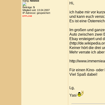
Rang:
Newbie
Hi,
Beiträge:
5
Mitglied seit: 13.04.2007
ich habe mir vor kur
IP-Adresse: gespeichert
und kann euch versic
Es ist eine Österreic
Im großen und ganzen 
Auto zwischen zwei B
Ebay ersteigert und 
(http://de.wikipedia.
Keiner hört die drei u
Mehr verrate ich aber 
http://www.immernie
Für einen Kino- oder 
Viel Spaß dabei!
Lg,
Yasi