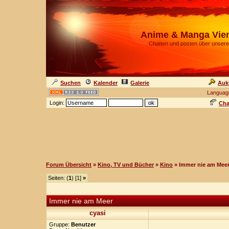
Anime & Manga Vie
Chatten und posten über unsere
Suchen
Kalender
Galerie
Auk
Languag
Login:
Cha
Forum Übersicht
»
Kino, TV und Bücher
»
Kino
» Immer nie am Mee
Seiten: (
1
) [1]
»
Immer nie am Meer
cyasi
Gruppe:
Benutzer