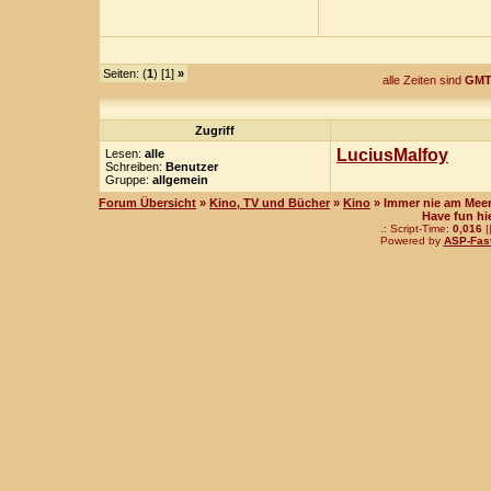
Seiten: (
1
) [1]
»
alle Zeiten sind
GMT
Zugriff
LuciusMalfoy
Lesen:
alle
Schreiben:
Benutzer
Gruppe:
allgemein
Forum Übersicht
»
Kino, TV und Bücher
»
Kino
» Immer nie am Mee
Have fun hi
.: Script-Time:
0,016
|
Powered by
ASP-Fas