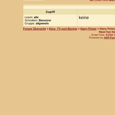
alle Zeiten sind
GMT
Zugriff
keine
Lesen:
alle
Schreiben:
Benutzer
Gruppe:
allgemein
Forum Übersicht
»
Kino, TV und Bücher
»
Harry Potter
» Harry Potte
Have fun hi
.: Script-Time:
0,016
|
Powered by
ASP-Fas