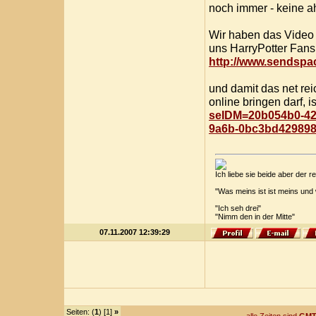
noch immer - keine a
Wir haben das Video 
uns HarryPotter Fans
http://www.sendspac
und damit das net rei
online bringen darf, i
seIDM=20b054b0-428
9a6b-0bc3bd42989
Ich liebe sie beide aber der
"Was meins ist ist meins und
"Ich seh drei"
"Nimm den in der Mitte"
07.11.2007 12:39:29
Seiten: (
1
) [1]
»