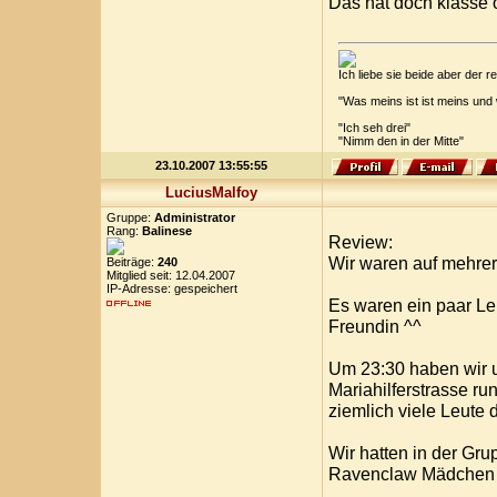
Das hat doch klasse 
Ich liebe sie beide aber der
"Was meins ist ist meins und
"Ich seh drei"
"Nimm den in der Mitte"
23.10.2007 13:55:55
LuciusMalfoy
Gruppe:
Administrator
Rang:
Balinese
Review:
Wir waren auf mehrer
Beiträge:
240
Mitglied seit: 12.04.2007
IP-Adresse: gespeichert
Es waren ein paar Le
Freundin ^^
Um 23:30 haben wir 
Mariahilferstrasse ru
ziemlich viele Leute
Wir hatten in der Gru
Ravenclaw Mädchen u