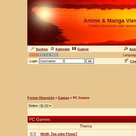
Anime & Manga Vie
Chatten und posten über unsere
Suchen
Kalender
Galerie
Auk
Languag
Login:
Cha
Forum Übersicht
»
Games
» PC Games
Seiten: (
1
) [1]
»
PC Games
Thema
WoW- Top oder Flopp?