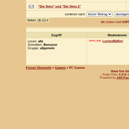
"Die Sims" und "Die Sims 2"
sortieren nach
Seiten: (
1
) [1]
»
alle Zeiten sind
GMT
Zugriff
Moderatoren
LuciusMalfoy
Lesen:
alle
Schreiben:
Benutzer
Gruppe:
allgemein
Forum Übersicht
»
Games
» PC Games
Have fun hi
.: Script-Time:
0,016
|
Powered by
ASP-Fas