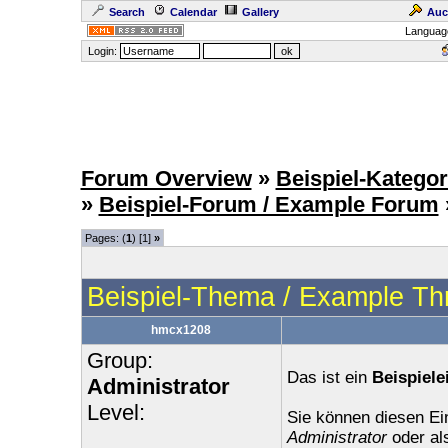
Search
Calendar
Gallery
Auc
Languag
Login:
Forum Overview
»
Beispiel-Kategor
»
Beispiel-Forum / Example Forum
Pages: (
1
) [1]
»
Beispiel-Thema / Example Th
hmcx1208
Group:
Das ist ein
Beispiele
Administrator
Level:
Sie können diesen Ei
Administrator
oder al