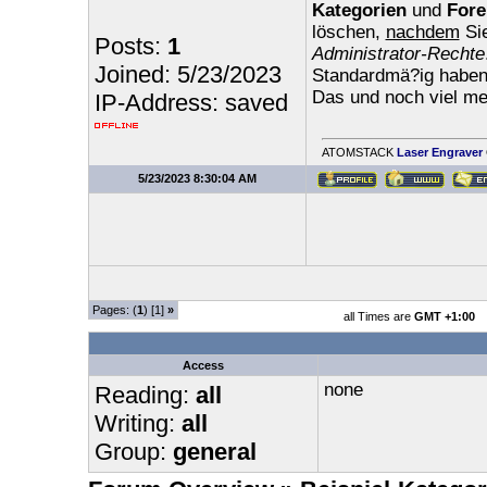
Kategorien
und
Fore
löschen,
nachdem
Sie
Posts:
1
Administrator-Rechte
Joined: 5/23/2023
Standardmä?ig haben 
Das und noch viel me
IP-Address: saved
ATOMSTACK
Laser Engraver
5/23/2023 8:30:04 AM
Pages: (
1
) [1]
»
all Times are
GMT +1:00
Access
none
Reading:
all
Writing:
all
Group:
general