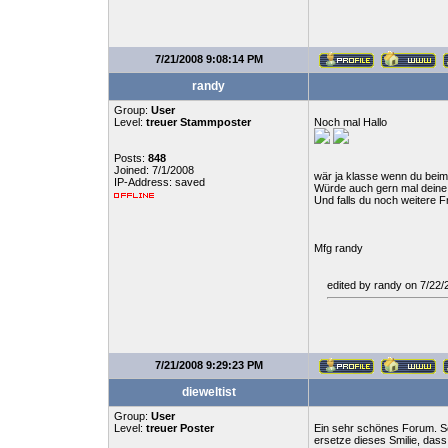
7/21/2008 9:08:14 PM
randy
Group:
User
Level:
treuer Stammposter
Noch mal Hallo
Posts:
848
Joined: 7/1/2008
wär ja klasse wenn du beim
IP-Address: saved
Würde auch gern mal deine 
Und falls du noch weitere Fr
Mfg randy
edited by randy on 7/22
7/21/2008 9:29:23 PM
dieweltist
Group:
User
Level:
treuer Poster
Ein sehr schönes Forum. Sc
ersetze dieses Smilie, dass