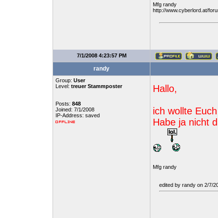
Mfg randy
http://www.cyberlord.at/fo
7/1/2008 4:23:57 PM
randy
Group:
User
Level:
treuer Stammposter
Hallo,
Posts:
848
ich wollte Euch
Joined: 7/1/2008
IP-Address: saved
Habe ja nicht 
Mfg randy
edited by randy on 2/7/