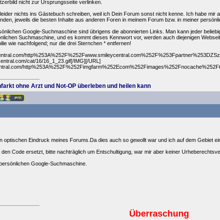
zerbild nicht zur Ursprungsseite verlinken.
ider nichts ins Gästebuch schreiben, weil ich Dein Forum sonst nicht kenne. Ich habe mir ab
den, jeweils die besten Inhalte aus anderen Foren in meinem Forum bzw. in meiner persö
önlichen Google-Suchmaschine sind übrigens die abonnierten Links. Man kann jeder belieb
önlichen Suchmaschine, und es kommt dieses Kennwort vor, werden auch diejenigen Webseiten 
lie wie nachfolgend; nur die drei Sternchen * entfernen!
ileycentral.com/http%253A%252F%252Fwww.smileycentral.com%252F%253Fpartner%25
central.com/cat/16/16_1_23.gif[/IMG][/URL]
leycentral.com/http%253A%252F%252Fimgfarm%252Ecom%252Fimages%252Fnocache%252F
farkt ohne Arzt und Not-OP überleben und heilen kann
n optischen Eindruck meines Forums.Da dies auch so gewollt war und ich auf dem Gebiet ein 
 den Code ersetzt, bitte nachträglich um Entschultigung, war mir aber keiner Urheberechtsv
r persönlichen Google-Suchmaschine.
Überraschung