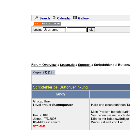
Search
Calendar
Gallery
Login:
Forum Overview
»
fastup.de
»
Support
» Scriptfehler bei Button
Pages: (
1
) [1]
»
Scriptfehler bei Buttonverlinkung
randy
Group:
User
Level:
treuer Stammposter
Hallo und einen schönen T
Mein Problem besteht darin,
Posts:
848
Seit Tagen versuche ich di
Joined: 7/1/2008
Könnte mir liebenswürdiger
IP-Address: saved
Wäre urst nett von Euch.