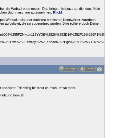
er die Webadresse notiert. Das bringt mich jetzt auf die Idee, Mein
nlichen Suchmaschine aufzunehmen:
Klick!
igen Webseite ein oder mehrere bestimmte Kennwörter zuordnen.
aufgelistet, die so zugeordnet wurden. Bitte editiere doch Deinen
3DZSzeb008%255FZNxdm119YYDE%2526i%253D16%252F16%255F1%255F23%2526feat%253Dp
tr%252Ffw%252Fsmiley%252Fsocial%252Egif%253Fi%253D16%252F16_1_23/image.gif[/I
absoluter Frischling bin freut es mich um so mehr.
erletzung bewußt.