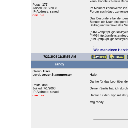
kann, konnte ich mein Benut
Posts:
177
Joined: 3/18/2008
Im Moment kann/werde ich le
IP-Address: saved
Forum auch dazu zu verwen
Das Besondere bei der pers
Benutzt ein User eine pers
Beitrag und verlinke das Smi
[*URL=http://plugin.sm
[*IMG]http://smileys.smiley
[*IMG]http://plugin.smi
Wie man einen Herzin
7/22/2008 11:25:56 AM
randy
Group:
User
Level:
treuer Stammposter
Hallo,
Danke für das Lob, über de
Posts:
848
Joined: 7/1/2008
Deinen Smilie hab ich durch
IP-Address: saved
Danke für den Tipp mit de
Mfg randy