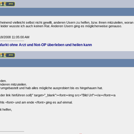
einend vielleicht selbst nicht gewillt, anderen Usern zu helfen, bzw. ihnen mitzuteilen, woran
leider wusste ich auch keinen Rat. Anderen Usern ging es möglicherweise genauso.
7/18/2008 11:05:00 AM
farkt ohne Arzt und Not-OP überleben und heilen kann
rden.
anderen mitzuteilen.
rumgebastelt und hab alles mögliche ausprobiert bis es hingehauen hat.
der link hinführen soll)" target="_blank"><font><img src="Bild Url"></a></font><a
ls <font> und am ende </font> ging es auf einmal.
t helfen,