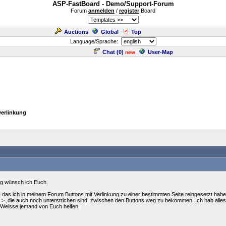
ASP-FastBoard - Demo/Support-Forum
Forum
anmelden
/
register
Board
Auctions
Global
Top
Language/Sprache:
Chat (
0
)
User-Map
new
verlinkung
ag wünsch ich Euch.
 das ich in meinem Forum Buttons mit Verlinkung zu einer bestimmten Seite reingesetzt habe
e > ,die auch noch unterstrichen sind, zwischen den Buttons weg zu bekommen. Ich hab alles 
 Weisse jemand von Euch helfen.