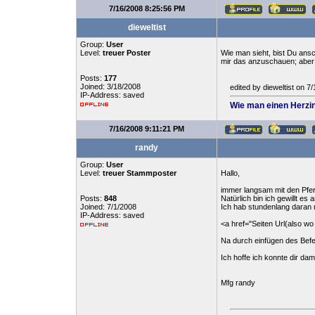
7/16/2008 8:25:56 PM
dieweltist
Group:
User
Level:
treuer Poster
Wie man sieht, bist Du ansch
mir das anzuschauen; aber 
Posts:
177
Joined: 3/18/2008
edited by dieweltist on 
IP-Address: saved
Wie man einen Herzin
7/16/2008 9:11:21 PM
randy
Group:
User
Level:
treuer Stammposter
Hallo,
immer langsam mit den Pfe
Posts:
848
Natürlich bin ich gewillt es 
Joined: 7/1/2008
Ich hab stundenlang daran 
IP-Address: saved
<a href="Seiten Url(also wo 
Na durch einfügen des Befeh
Ich hoffe ich konnte dir dami
Mfg randy