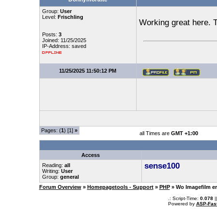
Group:
User
Level:
Frischling
Working great here. 
Posts:
3
Joined: 11/25/2025
IP-Address: saved
11/25/2025 11:50:12 PM
Pages: (
1
) [1]
»
all Times are
GMT +1:00
Access
sense100
Reading:
all
Writing:
User
Group:
general
Forum Overview
»
Homepagetools - Support
»
PHP
» Wo Imagefilm er
.: Script-Time:
0.078
|
Powered by
ASP-Fas