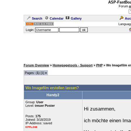
ASP-FastBoa
Forum
a
Search
Calendar
Gallery
Auc
Languag
Login:
Forum Overview
»
Homepagetools - Support
»
PHP
» Wo Imagefilm er
Pages: (
1
) [1]
»
Wo Imagefilm erstellen lassen?
Handy2
Group:
User
Level:
treuer Poster
Hi zusammen,
Posts:
175
Joined: 3/18/2019
ich möchte einen Imag
IP-Address: saved