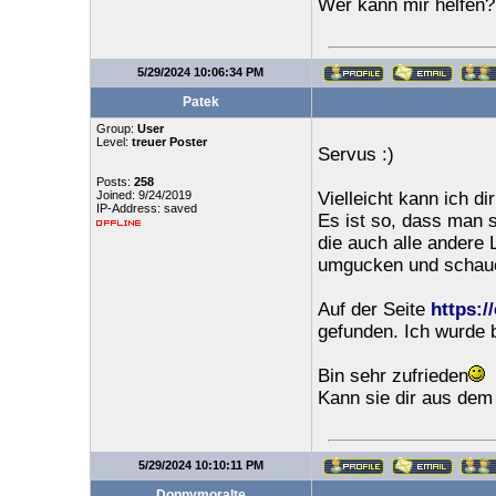
Wer kann mir helfen?
5/29/2024 10:06:34 PM
Patek
Group:
User
Level:
treuer Poster
Servus :)
Posts:
258
Joined: 9/24/2019
Vielleicht kann ich dir
IP-Address: saved
Es ist so, dass man s
die auch alle andere
umgucken und schaue
Auf der Seite
https:/
gefunden. Ich wurde b
Bin sehr zufrieden
Kann sie dir aus dem
5/29/2024 10:10:11 PM
Donnymoralte