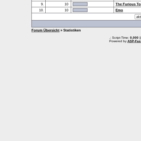
9.
10
The Furious To
10.
10
Emo
Forum Übersicht
» Statistiken
.: Script-Time:
0,000
|
Powered by
ASP-Fas