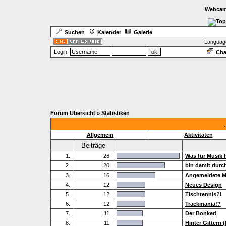
Webcam
Suchen
Kalender
Galerie
Languag
Login:
Cha
Forum Übersicht
» Statistiken
Allgemein
Aktivitäten
Beiträge
1.
26
Was für Musik 
2.
20
bin damit durc
3.
16
Angemeldete Mi
4.
12
Neues Design
5.
12
Tischtennis?!
6.
12
Trackmania!?
7.
11
Der Bonker!
8.
11
Hinter Gittern 