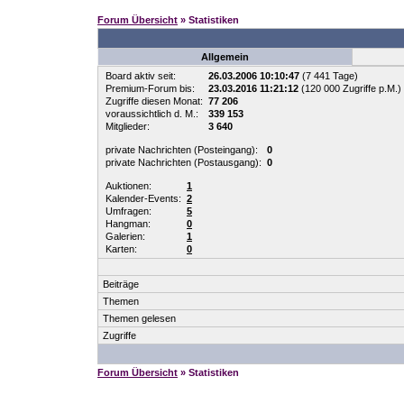
Forum Übersicht
» Statistiken
Allgemein
Board aktiv seit:
26.03.2006 10:10:47
(7 441 Tage)
Premium-Forum bis:
23.03.2016 11:21:12
(120 000 Zugriffe p.M.)
Zugriffe diesen Monat:
77 206
voraussichtlich d. M.:
339 153
Mitglieder:
3 640
private Nachrichten (Posteingang):
0
private Nachrichten (Postausgang):
0
Auktionen:
1
Kalender-Events:
2
Umfragen:
5
Hangman:
0
Galerien:
1
Karten:
0
Beiträge
Themen
Themen gelesen
Zugriffe
Forum Übersicht
» Statistiken