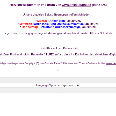
Herzlich willkommen im Forum von
www.onlinesucht.de
(HSO e.V.)
...........................................................
Unsere virtuellen Selbsthilfegruppen treffen sich jeden ...
*
Montag (
Angehörige
)
ab 20 Uhr,
*
Mittwoch (
Onlinespiel-und Onlinekaufsüchtige
)
ab 20 Uhr
*
Donnerstag (
Betroffene Onlinesexsüchtige
)
ab 20 Uhr!
Es geht um EUREN gegenseitigen Erfahrungsaustausch und um die Hilfe zur Selbsthilfe.
...+++ Klick auf den Banner +++
stellt Euer Profil und ruft im Raum die "HILFE" auf, so dass Ihr Euch über die zahlreichen Mögli
iträge unterliegen dem Copyright (C) von Gabriele Farke * Alle Infos zum Thema Onlinesucht hier:
www.onl
....
Language/Sprache: