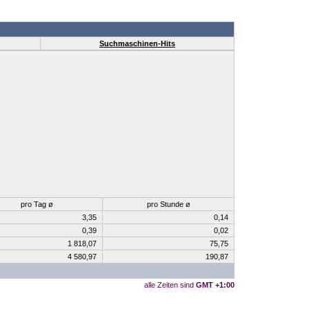
Suchmaschinen-Hits
pro Tag ø
pro Stunde ø
3,35
0,14
0,39
0,02
1 818,07
75,75
4 580,97
190,87
alle Zeiten sind
GMT +1:00