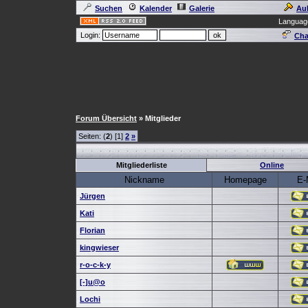
Suchen
Kalender
Galerie
Au
Languag
Login:
Cha
Forum Übersicht
» Mitglieder
Seiten: (
2
) [1]
2
»
Mitgliederliste
Online
Nickname
Homepage
E-
Jürgen
Kati
Florian
kingwieser
r-o-c-k-y
[-]u@o
Lochi