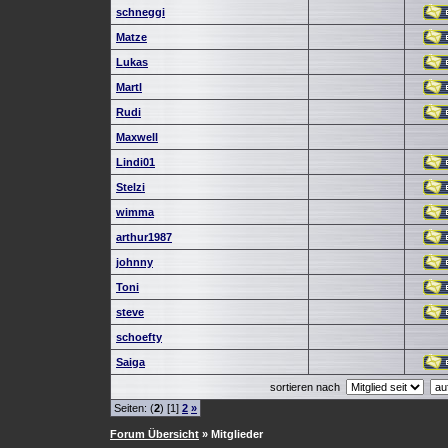
schneggi
Matze
Lukas
Martl
Rudi
Maxwell
Lindi01
Stelzi
wimma
arthur1987
johnny
Toni
steve
schoefty
Saiga
sortieren nach
Seiten: (
2
) [1]
2
»
Forum Übersicht
» Mitglieder