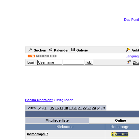
Das Ponti
Suchen
Kalender
Galerie
Aukt
Languag
Login:
Cha
Forum Übersicht
» Mitglieder
Seiten: (
25
)
1
..
15
16
17
18
19
20
21
22
23
24
[25]
»
Mitgliederliste
Online
Nickname
Homepage
nomotogo67