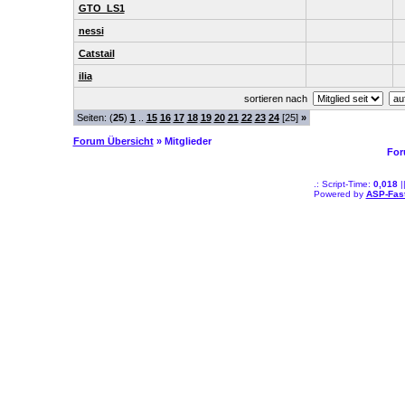
GTO_LS1
nessi
Catstail
ilia
sortieren nach
Seiten: (
25
)
1
..
15
16
17
18
19
20
21
22
23
24
[25]
»
Forum Übersicht
» Mitglieder
For
.: Script-Time:
0,018
|
Powered by
ASP-Fas