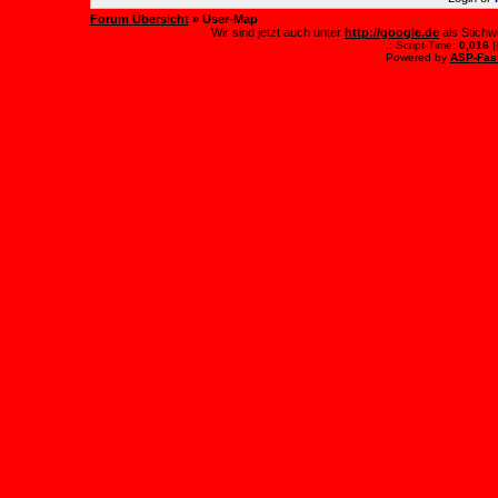
Forum Übersicht
» User-Map
Wir sind jetzt auch unter
http://google.de
als Stichw
.: Script-Time:
0,016
|
Powered by
ASP-Fas