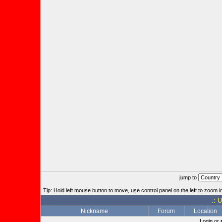
jump to
Tip: Hold left mouse button to move, use control panel on the left to zoom in
.: 
Nickname
Forum
Location
Login or