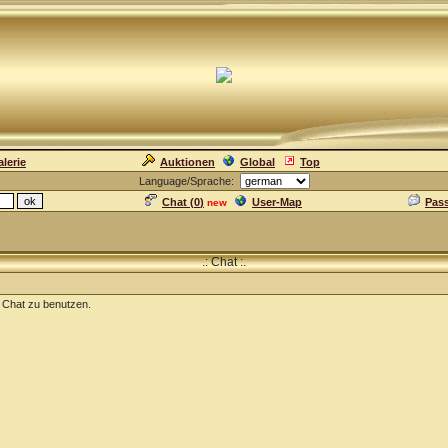
lerie
Auktionen
Global
Top
Language/Sprache:
Chat (
0
)
User-Map
Pas
new
.: Chat :.
n Chat zu benutzen.