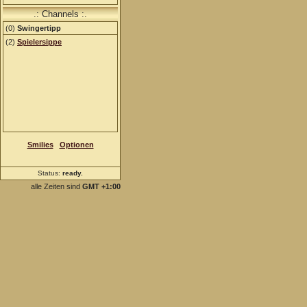
.: Channels :.
(
0
)
Swingertipp
(2)
Spielersippe
Smilies
Optionen
Status:
ready
..
alle Zeiten sind
GMT +1:00