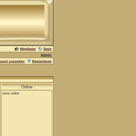
Mitglieder
Stats
Admin
swort zusenden
Registrieren
.: Online :.
none online