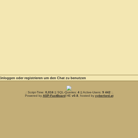
Einloggen oder registrieren um den Chat zu benutzen
.: Script-Time:
0,016
|| SQL-Queries:
4
|| Active-Users:
9 442
:.
Powered by
ASP-FastBoard
HE
v0.8
, hosted by
cyberlord.at