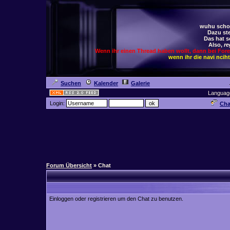
wuhu schoc
Dazu ste
Das hat s
Also,
re
Wenn ihr einen Thread haben wollt, dann bei For
wenn ihr die navi ncih
Suchen
Kalender
Galerie
Languag
Login:
Cha
Forum Übersicht
» Chat
Einloggen oder registrieren um den Chat zu benutzen.