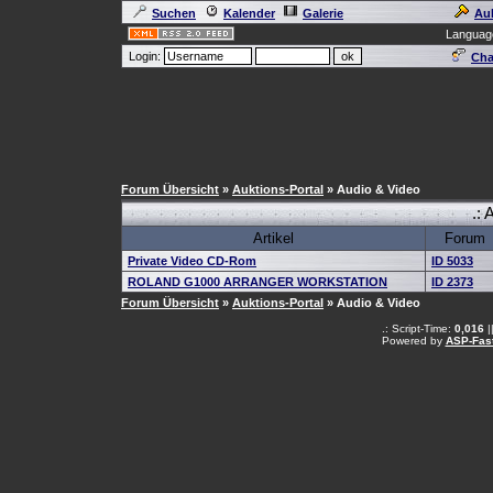
Suchen
Kalender
Galerie
Au
Languag
Login:
Cha
Forum Übersicht
»
Auktions-Portal
» Audio & Video
.: 
Artikel
Forum
Private Video CD-Rom
ID 5033
ROLAND G1000 ARRANGER WORKSTATION
ID 2373
Forum Übersicht
»
Auktions-Portal
» Audio & Video
.: Script-Time:
0,016
|
Powered by
ASP-Fas