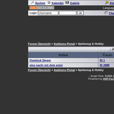
Suchen
Kalender
Galerie
Au
Languag
Login:
Cha
Forum Übersicht
»
Auktions-Portal
» Spielzeug & Hobby
.: 
Artikel
Forum
Overlock Singer
ID 1
eine nacht mit dem presi
ID 2989
Forum Übersicht
»
Auktions-Portal
» Spielzeug & Hobby
.: Script-Time:
0,016
|
Powered by
ASP-Fas