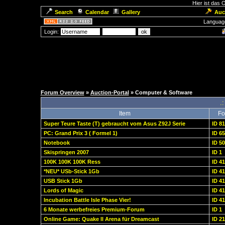
Hier ist das
Search
Calendar
Gallery
Auc
Languag
Login:
Forum Overview
»
Auction-Portal
» Computer & Software
.:
Item
Fo
Super Teure Taste (T) gebraucht vom Asus Z92J Serie
ID 8
PC: Grand Prix 3 ( Formel 1)
ID 6
Notebook
ID 5
Skispringen 2007
ID 1
100K 100K 100K Ress
ID 4
*NEU* USb-Stick 1Gb
ID 4
USB Stick 1Gb
ID 4
Lords of Magic
ID 4
Incubation Battle Isle Phase Vier!
ID 4
6 Monate werbefreies Premium-Forum
ID 1
Online Game: Quake ll Arena für Dreamcast
ID 2