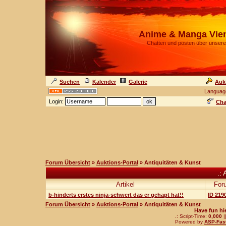
Anime & Manga Vie
Chatten und posten über unsere
Suchen
Kalender
Galerie
Auk
Languag
Login:
Cha
Forum Übersicht
»
Auktions-Portal
» Antiquitäten & Kunst
.: 
Artikel
For
b-hinderts erstes ninja-schwert das er gehapt hat!!
ID 219
Forum Übersicht
»
Auktions-Portal
» Antiquitäten & Kunst
Have fun hi
.: Script-Time:
0,000
|
Powered by
ASP-Fas