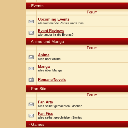
-
Events
Forum
Upcoming Events
alle kommende Parties und Cons
Event Reviews
wie fandet ihr die Events?
-
Anime und Manga
Forum
Anime
alles über Anime
Manga
alles über Manga
Romane/Novels
-
Fan Site
Forum
Fan Arts
alles selbst gemachten Bildchen
Fan Fics
alles selbst geschrieben Stories
-
Games