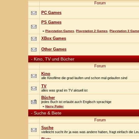
Forum
PC Games
PS Games
»
Playstation Games
,
Playstation 2 Games
,
Playstation 3 Gam
XBox Games
Other Games
-
Kino, TV und Bücher
Forum
Kino
alle Kinofilme die grad laufen und schon mal gelaufen sind
TV
alles was grad im TV aktuell ist
Bücher
jedes Buch ist erlaubt auch Englisch sprachige
»
Harry Potter
-
Suche & Biete
Forum
Suche
vielleicht sucht ihr ja was was andere haben, fragt einfach die Le