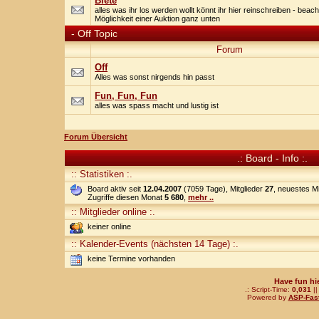
Biete
alles was ihr los werden wollt könnt ihr hier reinschreiben - beach
Möglichkeit einer Auktion ganz unten
-
Off Topic
Forum
Off
Alles was sonst nirgends hin passt
Fun, Fun, Fun
alles was spass macht und lustig ist
Forum Übersicht
.: Board - Info :.
:: Statistiken :.
Board aktiv seit
12.04.2007
(7059 Tage), Mitglieder
27
, neuestes Mi
Zugriffe diesen Monat
5 680
,
mehr ..
:: Mitglieder online :.
keiner online
:: Kalender-Events (nächsten 14 Tage) :.
keine Termine vorhanden
Have fun hi
.: Script-Time:
0,031
||
Powered by
ASP-Fas