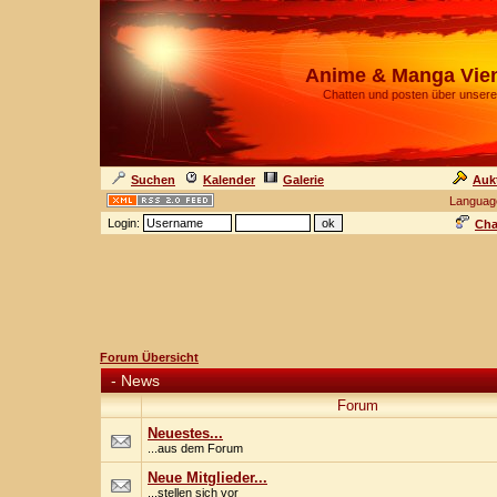
Anime & Manga Vie
Chatten und posten über unsere
Suchen
Kalender
Galerie
Auk
Languag
Login:
Cha
Forum Übersicht
-
News
Forum
Neuestes...
...aus dem Forum
Neue Mitglieder...
...stellen sich vor