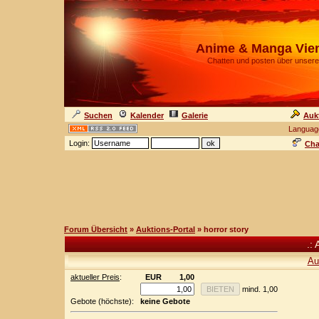
Anime & Manga Vie
Chatten und posten über unsere
Suchen
Kalender
Galerie
Auk
Languag
Login:
Cha
Forum Übersicht
»
Auktions-Portal
» horror story
.: 
Au
aktueller Preis
:
EUR
1,00
mind. 1,00
Gebote (höchste):
keine Gebote