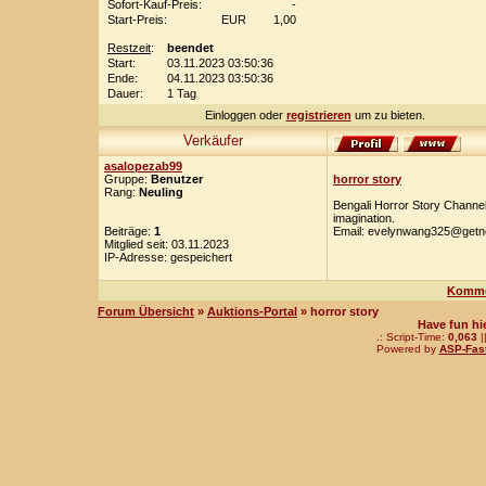
Sofort-Kauf-Preis:
-
Start-Preis:
EUR
1,00
Restzeit
:
beendet
Start:
03.11.2023 03:50:36
Ende:
04.11.2023 03:50:36
Dauer:
1 Tag
Einloggen oder
registrieren
um zu bieten.
Verkäufer
asalopezab99
Gruppe:
Benutzer
horror story
Rang:
Neuling
Bengali Horror Story Channel 
imagination.
Beiträge:
1
Email: evelynwang325@get
Mitglied seit: 03.11.2023
IP-Adresse: gespeichert
Komme
Forum Übersicht
»
Auktions-Portal
» horror story
Have fun hi
.: Script-Time:
0,063
|
Powered by
ASP-Fas