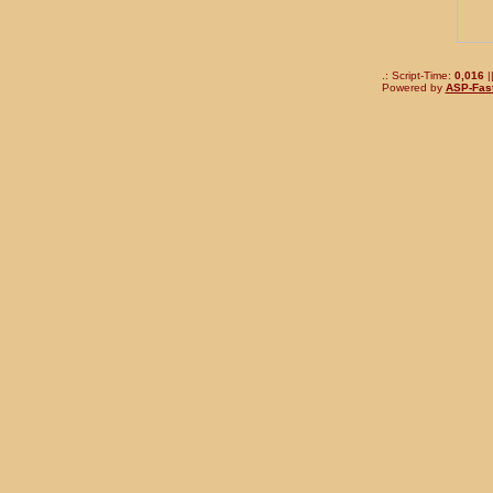
.: Script-Time:
0,016
|
Powered by
ASP-Fas