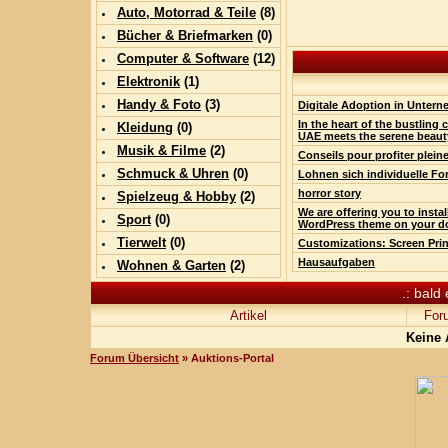
Auto, Motorrad & Teile
(
8
)
Bücher & Briefmarken
(0)
Computer & Software
(
12
)
Elektronik
(
1
)
Handy & Foto
(
3
)
Digitale Adoption in Unter
In the heart of the bustling c
Kleidung
(0)
UAE meets the serene beaut
Musik & Filme
(
2
)
Conseils pour profiter plei
Schmuck & Uhren
(0)
Lohnen sich individuelle Fo
horror story
Spielzeug & Hobby
(
2
)
We are offering you to insta
Sport
(0)
WordPress theme on your d
Tierwelt
(0)
Customizations: Screen Pri
Hausaufgaben
Wohnen & Garten
(
2
)
.: bald
Artikel
For
Keine 
Forum Übersicht
» Auktions-Portal