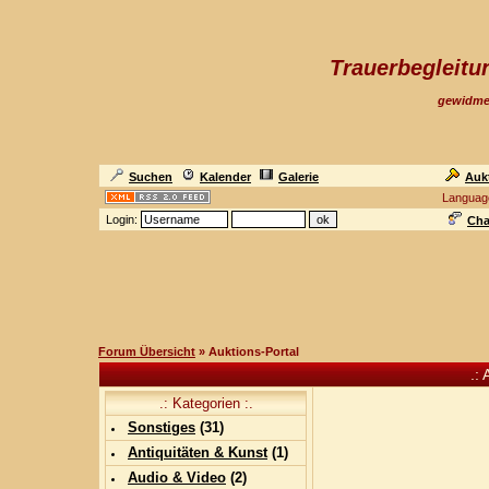
Trauerbegleit
gewidme
Suchen
Kalender
Galerie
Auk
Languag
Login:
Cha
Forum Übersicht
» Auktions-Portal
.: 
.: Kategorien :.
Sonstiges
(
31
)
Antiquitäten & Kunst
(
1
)
Audio & Video
(
2
)