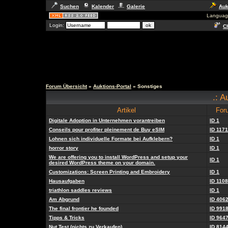
Suchen
Kalender
Galerie
Auk
Languag
Login:
Ch
Forum Übersicht
»
Auktions-Portal
» Sonstiges
.: A
Artikel
For
Digitale Adoption in Unternehmen vorantreiben
ID 1
Conseils pour profiter pleinement de Buy eSIM
ID 1171
Lohnen sich individuelle Formate bei Aufklebern?
ID 1
horror story
ID 1
We are offering you to install WordPress and setup your
ID 1
desired WordPress theme on your domain.
Customizations: Screen Printing and Embroidery
ID 1
Hausaufgaben
ID 110
triathlon saddles reviews
ID 1
Am Abgrund
ID 406
The final frontier he founded
ID 991
Tipps & Tricks
ID 964
Nut Test (nichts zu Verkaufen)
ID 814