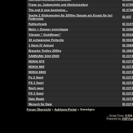
Frage zu: Judoprojekt und Abshclussfest
ID 679
The end A new beginning...
ID 373
Suche 2 Sitzkonsolen für 2000er Ducato als Ersatz für Isri
ID 437
Federsitze
Kühlschrank
ID 310
Malin + Zimmer einrichtung
ID 243
Vibrator " Gioldfinger"
ID 503
30 schwänzige Peitsche
ID 503
1 Hartz IV Antrag!
ID 298
Braucke Trolley 200kg
ID 168
SAMSUNG SGH D500
ID 237
NOKIA N70
ID 237
NOKIA N90
ID 237
NOKIA 8800
ID 237
Ps 2 Spiel
ID 237
PS 2 Spiel
ID 237
Noch ganz
ID 237
PS 2 Spiel
ID 237
Date Batak
ID 237
Mensch für Date
ID 237
Forum Übersicht
»
Auktions-Portal
» Sonstiges
.: Script-Time:
0,016
Powered by
ASP-Fas