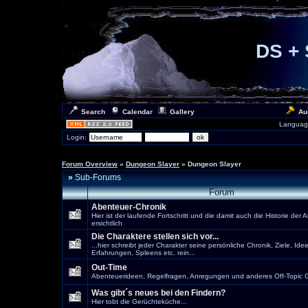
DS + 
Search
Calendar
Gallery
Au
Languag
Login:
Forum Overview
»
Dungeon Slayer
» Dungeon Slayer
»
Sub-Forums
Forum
Abenteuer-Chronik
Hier ist der laufende Fortschritt und die damit auch die Historie der
ersichtlich
Die Charaktere stellen sich vor...
...hier schreibt jeder Charakter seine persönliche Chronik, Ziele, Ide
Erfahrungen, Spleens etc. rein...
Out-Time
Abenteuerideen, Regelfragen, Anregungen und anderes Off-Topic Ge
Was gibt´s neues bei den Findern?
Hier tobt die Gerüchteküche...