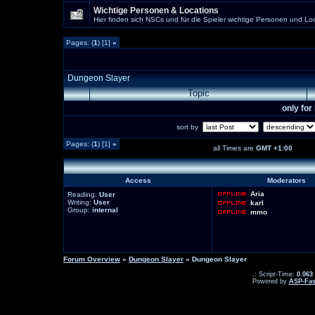
Wichtige Personen & Locations
Hier finden sich NSCs und für die Spieler wichtige Personen und Loc
Pages: (
1
) [1]
»
Dungeon Slayer
Topic
only fo
sort by
Pages: (
1
) [1]
»
all Times are
GMT +1:00
Access
Moderators
Aria
Reading:
User
Writing:
User
karl
Group:
internal
mmo
Forum Overview
»
Dungeon Slayer
» Dungeon Slayer
.: Script-Time:
0.063
Powered by
ASP-Fas