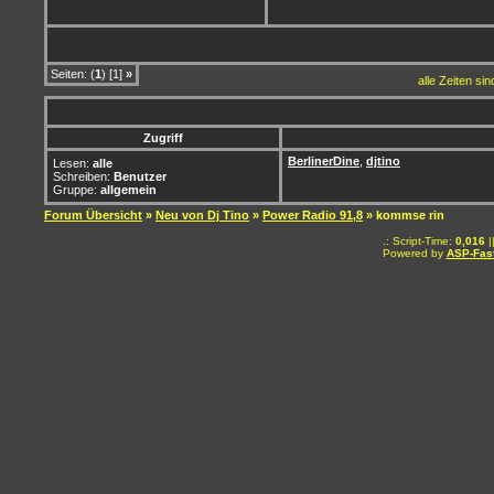
Seiten: (
1
) [1]
»
alle Zeiten si
Zugriff
BerlinerDine
,
djtino
Lesen:
alle
Schreiben:
Benutzer
Gruppe:
allgemein
Forum Übersicht
»
Neu von Dj Tino
»
Power Radio 91,8
» kommse rin
.: Script-Time:
0,016
|
Powered by
ASP-Fas