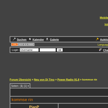
Mobile
ht
Suchen
Kalender
Galerie
Aukti
Languag
Login:
Cha
Forum Übersicht
»
Neu von Dj Tino
»
Power Radio 91,8
» kommse rin
Seiten: (
1
) [1]
»
kommse rin
PjanP