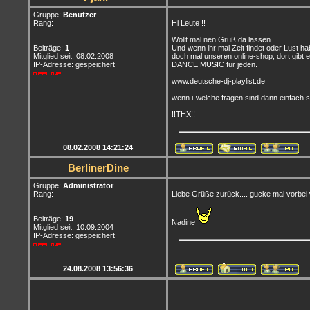
Gruppe:
Benutzer
Rang:
Hi Leute !!
Wollt mal nen Gruß da lassen.
Beiträge:
1
Und wenn ihr mal Zeit findet oder Lust h
Mitglied seit: 08.02.2008
doch mal unseren online-shop, dort gibt e
IP-Adresse: gespeichert
DANCE MUSIC für jeden.
www.deutsche-dj-playlist.de
wenn i-welche fragen sind dann einfach s
!!THX!!
08.02.2008 14:21:24
BerlinerDine
Gruppe:
Administrator
Rang:
Liebe Grüße zurück.... gucke mal vorbei 
Beiträge:
19
Nadine
Mitglied seit: 10.09.2004
IP-Adresse: gespeichert
24.08.2008 13:56:36