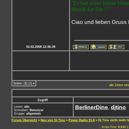
"Er hat zwar keine Haa
Musik für Sie ! "
Ciao und lieben Gruss
02.02.2008 12:36:38
Seiten: (
1
) [1]
»
alle Zeiten si
Zugriff
BerlinerDine
,
djtino
Lesen:
alle
Schreiben:
Benutzer
Gruppe:
allgemein
Forum Übersicht
»
Neu von Dj Tino
»
Power Radio 91,8
» Dj Tino nicht mehr 
.: Script-Time:
0,012
||