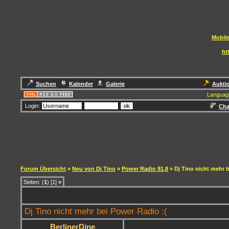
Mobile
ht
Suchen
Kalender
Galerie
Aukti
Languag
Login:
Cha
Forum Übersicht
»
Neu von Dj Tino
»
Power Radio 91,8
» Dj Tino nicht mehr 
Seiten: (
1
) [1]
»
Dj Tino nicht mehr bei Power Radio :(
BerlinerDine