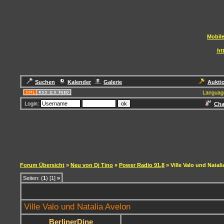
Mobile
ht
Suchen
Kalender
Galerie
Aukti
Languag
Login:
Cha
Forum Übersicht
»
Neu von Dj Tino
»
Power Radio 91,8
» Ville Valo und Natal
Seiten: (
1
) [1]
»
Ville Valo und Natalia Avelon
BerlinerDine