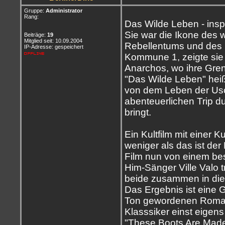
Gruppe:
Administrator
Rang:
Das Wilde Leben - insp
Sie war die Ikone des 
Beiträge:
19
Mitglied seit: 10.09.2004
Rebellentums und des R
IP-Adresse: gespeichert
Kommune 1, zeigte sie 
Anarchos, wo ihre Gren
"Das Wilde Leben" heiß
von dem Leben der Usch
abenteuerlichen Trip d
bringt.
Ein Kultfilm mit einer K
weniger als das ist de
Film nun von einem bes
Him-Sänger Ville Valo t
beide zusammen in die
Das Ergebnis ist eine 
Ton gewordenen Roman
Klasssiker einst eigen
"These Boots Are Made 