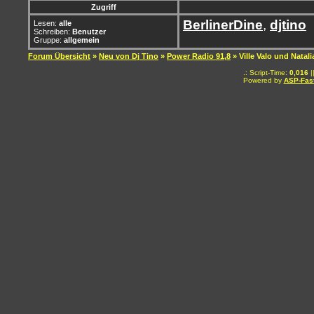
Zugriff
BerlinerDine
,
djtino
Lesen:
alle
Schreiben:
Benutzer
Gruppe:
allgemein
Forum Übersicht
»
Neu von Dj Tino
»
Power Radio 91,8
» Ville Valo und Natal
.: Script-Time:
0,016
|
Powered by
ASP-Fas