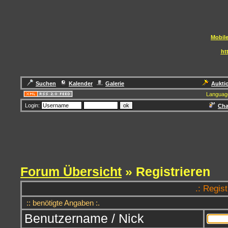
Mobile
ht
Suchen
Kalender
Galerie
Aukti
Languag
Login:
Cha
Forum Übersicht
» Registrieren
.: Regis
:: benötigte Angaben :.
Benutzername / Nick