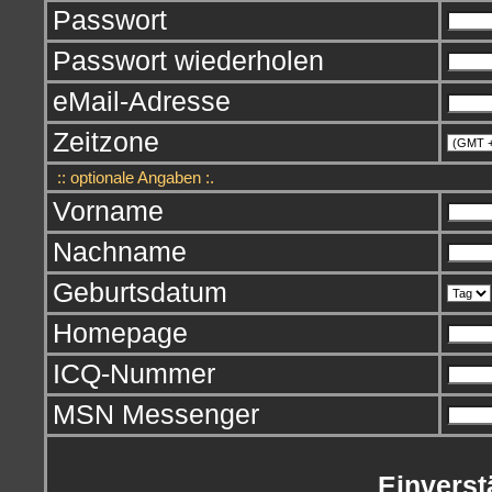
Passwort
Passwort wiederholen
eMail-Adresse
Zeitzone
:: optionale Angaben :.
Vorname
Nachname
Geburtsdatum
Homepage
ICQ-Nummer
MSN Messenger
Einverst