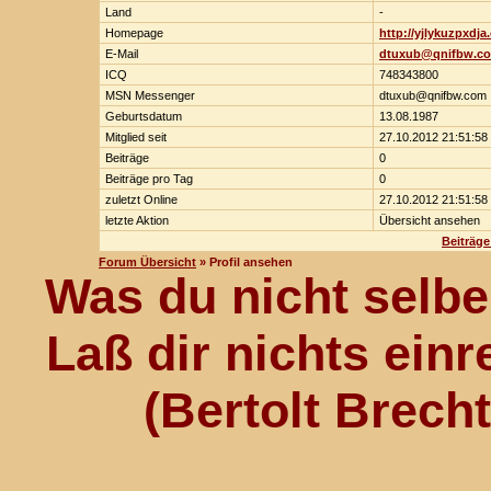
Land
-
Homepage
http://yjlykuzpxdja
E-Mail
dtuxub@qnifbw.c
ICQ
748343800
MSN Messenger
dtuxub@qnifbw.com
Geburtsdatum
13.08.1987
Mitglied seit
27.10.2012 21:51:58
Beiträge
0
Beiträge pro Tag
0
zuletzt Online
27.10.2012 21:51:58
letzte Aktion
Übersicht ansehen
Beiträg
Forum Übersicht
» Profil ansehen
Was du nicht selber
Laß dir nichts einr
(Bertolt Brech