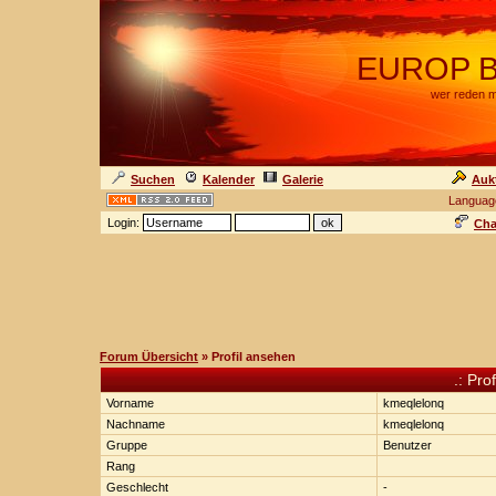
EUROP BA
wer reden m
Suchen
Kalender
Galerie
Auk
Languag
Login:
Cha
Forum Übersicht
» Profil ansehen
.: Pro
Vorname
kmeqlelonq
Nachname
kmeqlelonq
Gruppe
Benutzer
Rang
Geschlecht
-