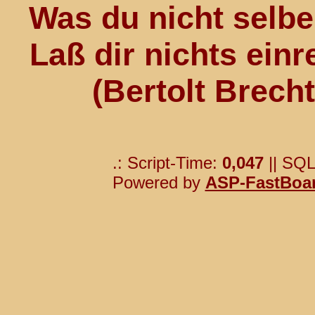
Was du nicht selber
Laß dir nichts einr
(Bertolt Brech
.: Script-Time:
0,047
|| SQL
Powered by
ASP-FastBoa