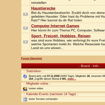
reinstellen
Haustierecke
Bist du HaustierbesitzerIin. Erzähl doch von dein
geliebten Haustier. Oder hast du Probleme mit H
Katz? Hier kannst du dir Rat holen.
Computer,Internet,Games
Hier könnt ihr zum Thema PC, Computer, Softwar
Sport, Freizeit, Hobbies, Reisen
was sind eure Hobbies, wie verbringt ihr eure Frei
welche Sportarten treibt ihr. Welche Reiseziele hab
Lasst es uns wissen...
Forum Übersicht
.: Board - Info :.
:: Statistiken :.
Board aktiv seit
07.11.2008
(6483 Tage), Mitglieder
26
, neuestes Mi
254
, Zugriffe diesen Monat
2 581
,
mehr ..
:: Mitglieder online :.
keiner online
:: Kalender-Events (nächsten 14 Tage) :.
keine Termine vorhanden