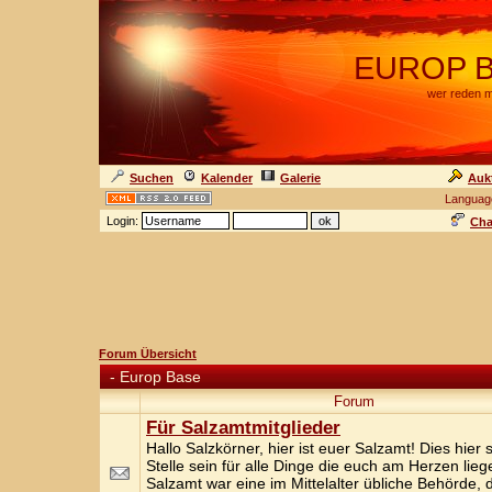
EUROP BA
wer reden m
Suchen
Kalender
Galerie
Auk
Languag
Login:
Cha
Forum Übersicht
-
Europ Base
Forum
Für Salzamtmitglieder
Hallo Salzkörner, hier ist euer Salzamt! Dies hier s
Stelle sein für alle Dinge die euch am Herzen lie
Salzamt war eine im Mittelalter übliche Behörde, 