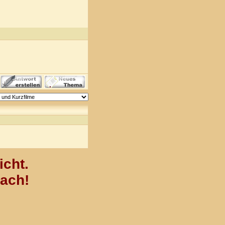
icht.
nach!