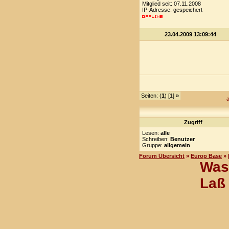
Mitglied seit: 07.11.2008
IP-Adresse: gespeichert
23.04.2009 13:09:44
Seiten: (
1
) [1]
»
a
Zugriff
Lesen:
alle
Schreiben:
Benutzer
Gruppe:
allgemein
Forum Übersicht
»
Europ Base
»
Was 
Laß 