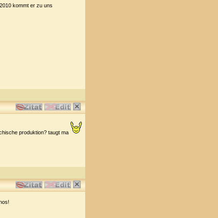
r 2010 kommt er zu uns
eichische produktion? taugt ma
nos!