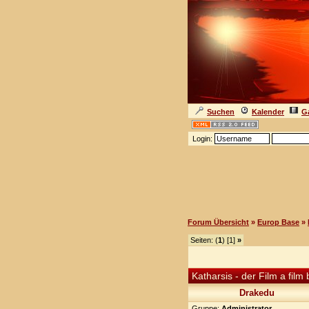
Suchen
Kalender
Ga
Login:
Forum Übersicht
»
Europ Base
»
Seiten: (
1
) [1]
»
Katharsis - der Film a f
Drakedu
Gruppe:
Administrator