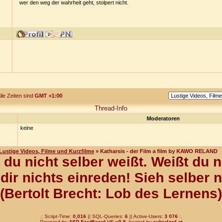
wer den weg der wahrheit geht, stolpert nicht.
lle Zeiten sind
GMT +1:00
Thread-Info
Moderatoren
keine
Lustige Videos, Filme und Kurzfilme
» Katharsis - der Film a film by KAWO RELAND
du nicht selber weißt. Weißt du n
dir nichts einreden! Sieh selber 
(Bertolt Brecht: Lob des Lernens)
.: Script-Time:
0,016
|| SQL-Queries:
6
|| Active-Users:
3 076
:.
Powered by
ASP-FastBoard
HE
v0.8
, hosted by
cyberlord.at