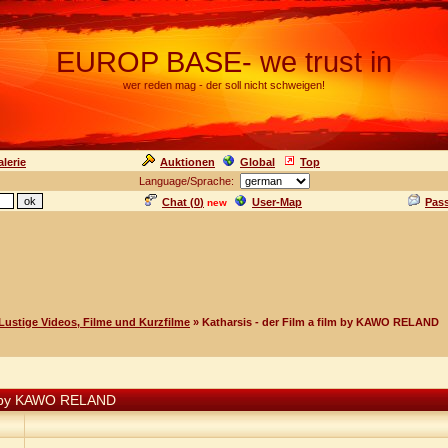
EUROP BASE- we trust in
wer reden mag - der soll nicht schweigen!
lerie
Auktionen
Global
Top
Language/Sprache:
Chat (
0
)
User-Map
Pas
new
Lustige Videos, Filme und Kurzfilme
» Katharsis - der Film a film by KAWO RELAND
ilm by KAWO RELAND