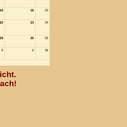
15
16
33
22
23
34
29
30
35
5
6
36
icht.
nach!