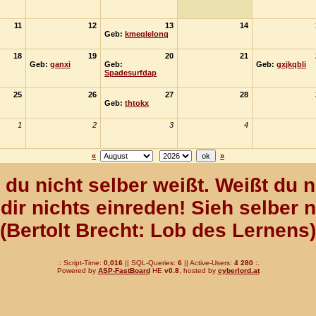
11
12
13
14
Geb:
kmeqlelonq
18
19
20
21
Geb:
ganxi
Geb:
Geb:
gxjkqbli
Spadesurfdap
25
26
27
28
Geb:
thtokx
1
2
3
4
«
»
du nicht selber weißt. Weißt du n
dir nichts einreden! Sieh selber 
(Bertolt Brecht: Lob des Lernens)
.: Script-Time:
0,016
|| SQL-Queries:
6
|| Active-Users:
4 280
:.
Powered by
ASP-FastBoard
HE
v0.8
, hosted by
cyberlord.at