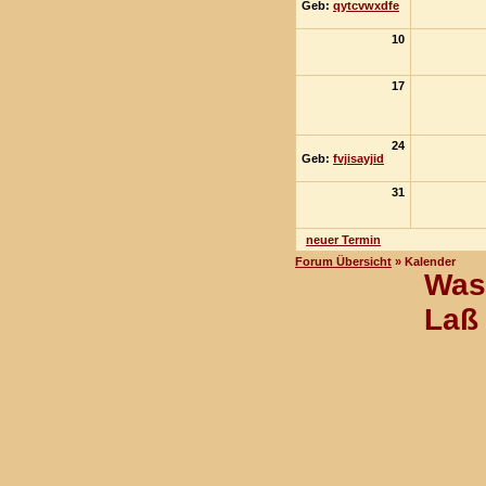
Geb:
qytcvwxdfe
10
17
24
Geb:
fvjisayjid
31
neuer Termin
Forum Übersicht
» Kalender
Was 
Laß 