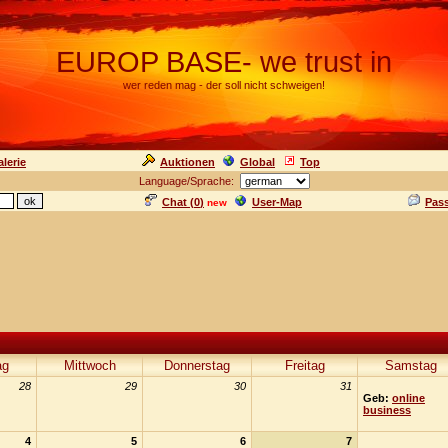
EUROP BASE- we trust in
wer reden mag - der soll nicht schweigen!
lerie
Auktionen
Global
Top
Language/Sprache:
Chat (
0
)
User-Map
Pas
new
ag
Mittwoch
Donnerstag
Freitag
Samstag
28
29
30
31
Geb:
online
business
4
5
6
7