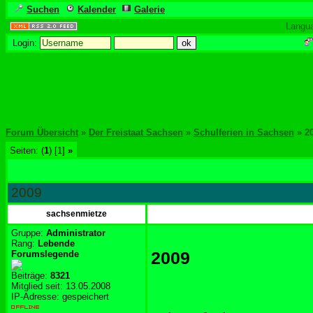
Suchen
Kalender
Galerie
Langu
Login:
Forum Übersicht
»
Der Freistaat Sachsen
»
Schulferien in Sachsen
» 2
Seiten: (
1
) [1]
»
2009
sachsenmietze
Gruppe:
Administrator
Rang:
Lebende
2009
Forumslegende
Beiträge:
8321
Mitglied seit: 13.05.2008
IP-Adresse: gespeichert