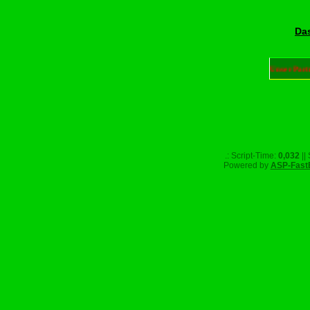
Das
Unser Part
.: Script-Time:
0,032
||
Powered by
ASP-Fast