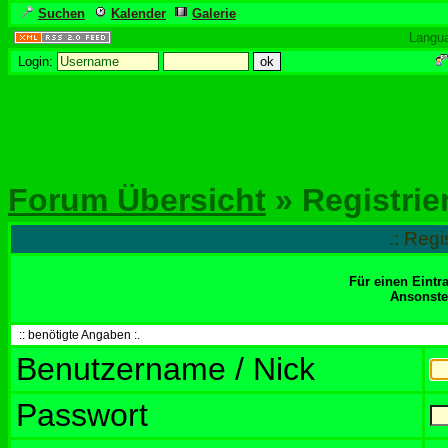
Suchen
Kalender
Galerie
Langu
Login:
Forum Übersicht
» Registrie
.: Regi
Für einen Eintr
Ansonsten
:: benötigte Angaben :.
Benutzername / Nick
Passwort