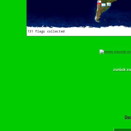
zurück z
Das
Unser Part