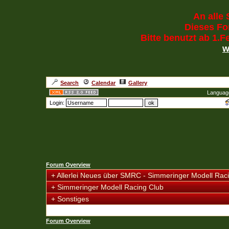
An alle 
Dieses For
Bitte benutzt ab 1.
w
Search
Calendar
Gallery
Languag
Login:
Forum Overview
+
Allerlei Neues über SMRC - Simmeringer Modell Rac
+
Simmeringer Modell Racing Club
+
Sonstiges
Forum Overview