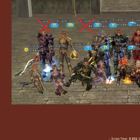
.: Script-Time:
0.031
|