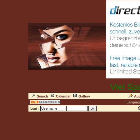
Viel Sp
Search
Calendar
Gallery
Auc
Languag
Login: