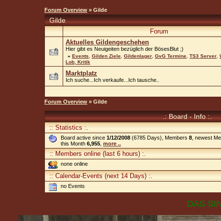
Forum Overview
» Gilde
Gilde
Forum
Aktuelles Gildengeschehen
Hier gibt es Neuigeiten bezüglich der BösesBlut ;)
»
Events
,
Gilden Ziele
,
Gildenlager
,
GvG Termine
,
TS3 Server
,
Lob, Kritik
Marktplatz
Ich suche...Ich verkaufe...Ich tausche..
Forum Overview
» Gilde
.: Board - Info :.
:: Statistics :.
Board active since
1/12/2008
(6785 Days), Members
8
, newest M
this Month
6,955
,
more ..
:: Members online (last 6 hours) :.
none online
:: Calendar-Events (next 14 Days) :.
no Events
DAS SIN