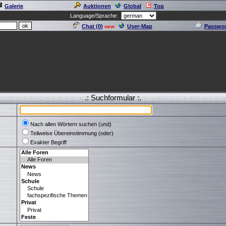
Galerie
Auktionen
Global
Top
Language/Sprache:
Chat (
0
)
User-Map
Passwor
new
.: Suchformular :.
Nach allen Wörtern suchen (und)
Teilweise Übereinstimmung (oder)
Exakter Begriff