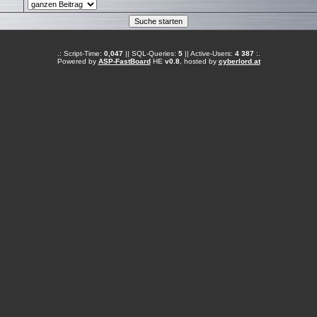
.: Script-Time:
0,047
|| SQL-Queries:
5
|| Active-Users:
4 387
:.
Powered by
ASP-FastBoard
HE
v0.8
, hosted by
cyberlord.at