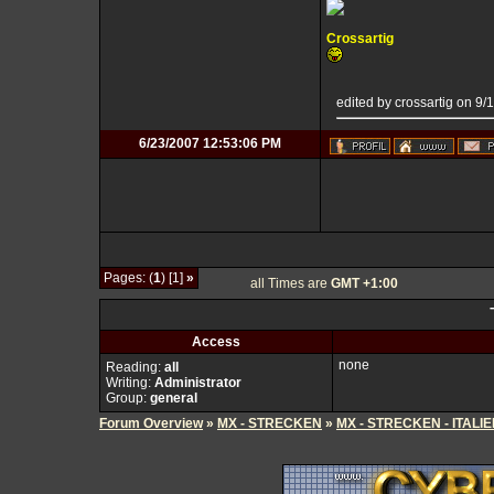
Crossartig
edited by crossartig on 9
6/23/2007 12:53:06 PM
Pages: (
1
) [1]
»
all Times are
GMT +1:00
Access
none
Reading:
all
Writing:
Administrator
Group:
general
Forum Overview
»
MX - STRECKEN
»
MX - STRECKEN - ITALI