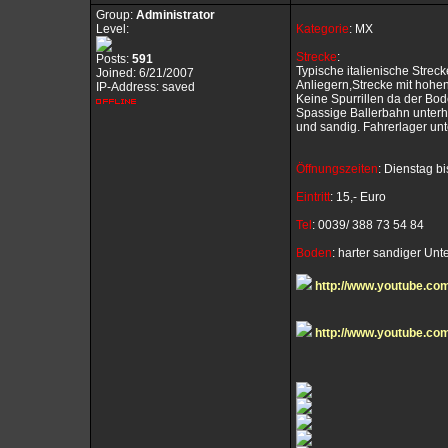
Group:
Administrator
Level:
Kategorie
: MX
Strecke
:
Posts:
591
Typische italienische Stre
Joined: 6/21/2007
Anliegern,Strecke mit hohe
IP-Address: saved
Keine Spurrillen da der Bode
Spassige Ballerbahn unterh
und sandig. Fahrerlager un
Öffnungszeiten
: Dienstag b
Eintritt
: 15,- Euro
Tel
: 0039/ 388 73 54 84
Boden
: harter sandiger Unterg
http://www.youtube.c
http://www.youtube.c