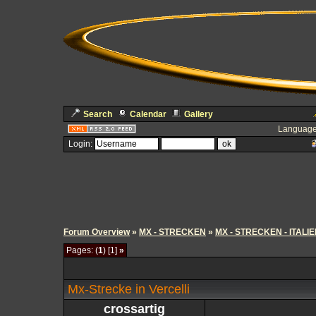
Search
Calendar
Gallery
Language
Login:
Forum Overview
»
MX - STRECKEN
»
MX - STRECKEN - ITALI
Pages: (
1
) [1]
»
Mx-Strecke in Vercelli
crossartig