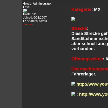
Group:
Administrator
Level:
Kategorie
: MX
Posts:
591
Joined: 6/21/2007
IP-Address: saved
Strecke
:
Diese Strecke geh
Sand/Lehmmischung
aber schnell aus
vorhanden.
Öffnungszeiten
: 
Übernachtungsmö
Fahrerlager.
http://www.yo
:
http://www.y