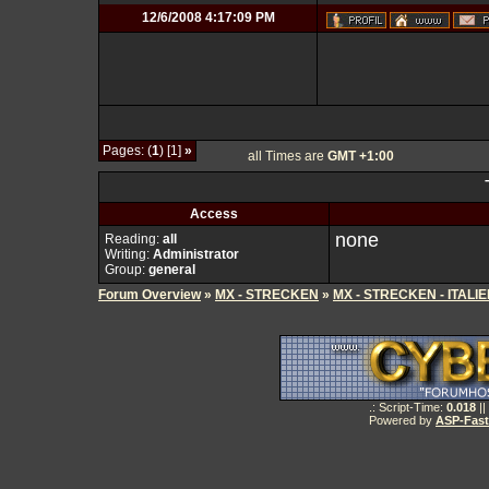
12/6/2008 4:17:09 PM
Pages: (
1
) [1]
»
all Times are
GMT +1:00
Access
none
Reading:
all
Writing:
Administrator
Group:
general
Forum Overview
»
MX - STRECKEN
»
MX - STRECKEN - ITALI
.: Script-Time:
0.018
||
Powered by
ASP-Fas