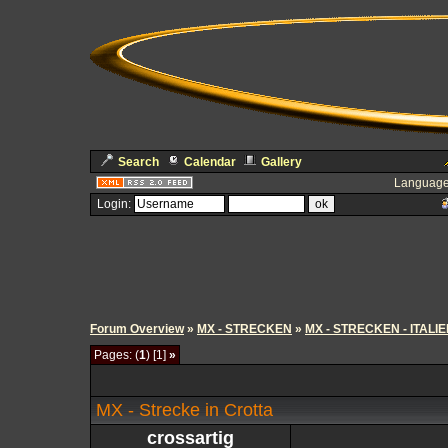
Search
Calendar
Gallery
Language
Login:
Forum Overview
»
MX - STRECKEN
»
MX - STRECKEN - ITALI
Pages: (
1
) [1]
»
MX - Strecke in Crotta
crossartig