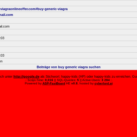
viagraonlineoffer.com#buy-generic-viagra
mail.com
il.com
:03
:03
en
Beiträge von buy generic viagra suchen
auch unter
http://google.de
als Stichwort: happy-kids (HP) oder happy-kids zu erreichen. Guc
.: Script-Time:
0,016
|| SQL-Queries:
5
|| Active-Users:
3 284
:.
Powered by
ASP-FastBoard
HE
v0.8
, hosted by
cyberlord.at