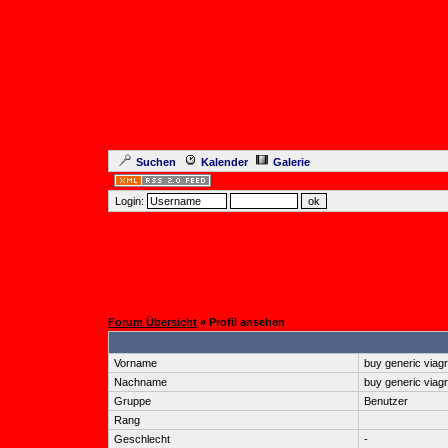
Suchen
Kalender
Galerie
Login:
Forum Übersicht
» Profil ansehen
Vorname
buy generic viag
Nachname
buy generic viag
Gruppe
Benutzer
Rang
Geschlecht
-