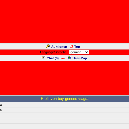
Auktionen
Top
Language/Sprache:
Chat (
0
)
User-Map
new
.: Profil von buy generic viagra :.
ra
ra