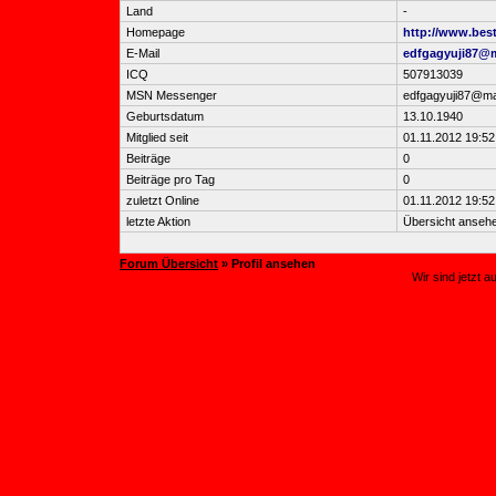
Land
-
Homepage
http://www.best
E-Mail
edfgagyuji87@
ICQ
507913039
MSN Messenger
edfgagyuji87@ma
Geburtsdatum
13.10.1940
Mitglied seit
01.11.2012 19:52
Beiträge
0
Beiträge pro Tag
0
zuletzt Online
01.11.2012 19:52
letzte Aktion
Übersicht anseh
Forum Übersicht
» Profil ansehen
Wir sind jetzt 