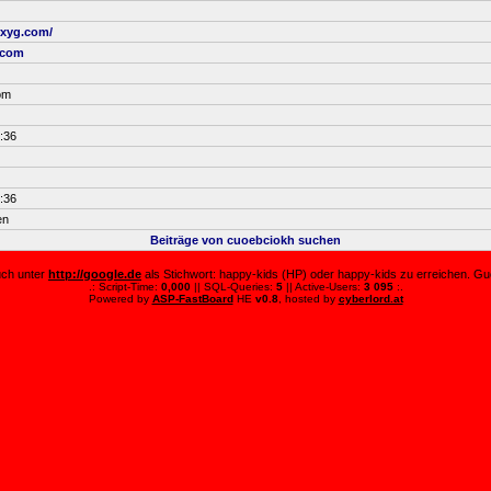
rxyg.com/
.com
om
:36
:36
en
Beiträge von cuoebciokh suchen
auch unter
http://google.de
als Stichwort: happy-kids (HP) oder happy-kids zu erreichen. Guc
.: Script-Time:
0,000
|| SQL-Queries:
5
|| Active-Users:
3 095
:.
Powered by
ASP-FastBoard
HE
v0.8
, hosted by
cyberlord.at