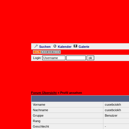
Suchen
Kalender
Galerie
Login:
Forum Übersicht
» Profil ansehen
Vorname
cuoebciokh
Nachname
cuoebciokh
Gruppe
Benutzer
Rang
Geschlecht
-