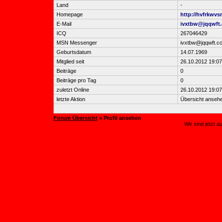
Land
-
Homepage
http://hvfrkwvs
E-Mail
ivxtbw@jqqwft
ICQ
267046429
MSN Messenger
ivxtbw@jqqwft.c
Geburtsdatum
14.07.1969
Mitglied seit
26.10.2012 19:07
Beiträge
0
Beiträge pro Tag
0
zuletzt Online
26.10.2012 19:07
letzte Aktion
Übersicht anseh
Forum Übersicht
» Profil ansehen
Wir sind jetzt 