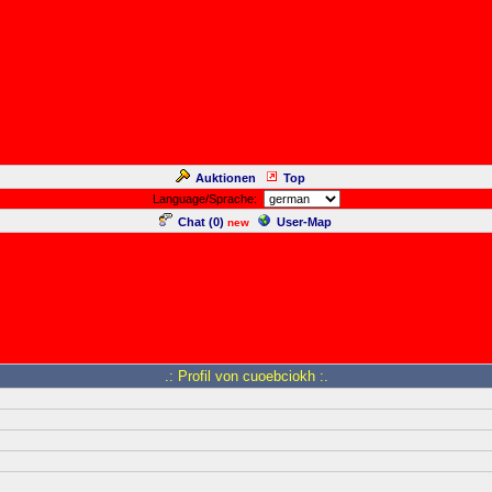
Auktionen
Top
Language/Sprache:
Chat (
0
)
User-Map
new
.: Profil von cuoebciokh :.