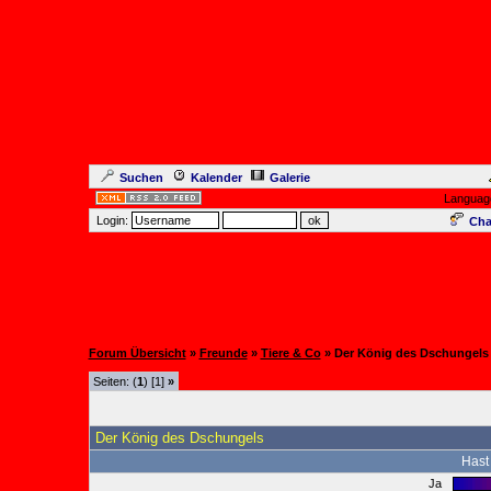
Suchen
Kalender
Galerie
Languag
Login:
Cha
Forum Übersicht
»
Freunde
»
Tiere & Co
» Der König des Dschungels
Seiten: (
1
) [1]
»
Der König des Dschungels
Hast
Ja