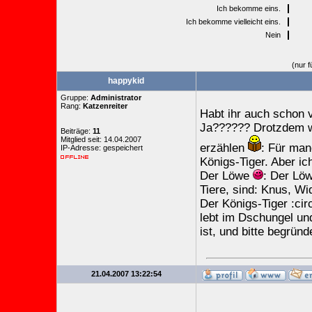
Ich bekomme eins.
Ich bekomme vielleicht eins.
Nein
(nur f
happykid
Gruppe:
Administrator
Rang:
Katzenreiter
Habt ihr auch schon
Ja?????? Drotzdem w
Beiträge:
11
Mitglied seit: 14.04.2007
erzählen
: Für man
IP-Adresse: gespeichert
Königs-Tiger. Aber ic
Der Löwe
: Der Löw
Tiere, sind: Knus, Wi
Der Königs-Tiger :circ
lebt im Dschungel und
ist, und bitte begründ
21.04.2007 13:22:54