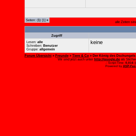
Seiten: (
1
) [1]
»
alle Zeiten si
Zugriff
keine
Lesen:
alle
Schreiben:
Benutzer
Gruppe:
allgemein
Forum Übersicht
»
Freunde
»
Tiere & Co
» Der König des Dschungels
Wir sind jetzt auch unter
http://google.de
als Stichw
.: Script-Time:
0,016
|
Powered by
ASP-Fas