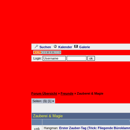
Suchen
Kalender
Galerie
Login:
Forum Übersicht
»
Freunde
» Zauberei & Magie
Seiten: (
1
) [1]
»
Zauberei & Magie
Hangman:
Erster Zauber-Tag (Trick: Fliegende Büroklam