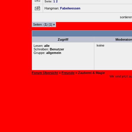
Seite:
1
2
Hangman:
Fabelwessen
sortier
Seiten: (
1
) [1]
»
Zugriff
Moderator
keine
Lesen:
alle
Schreiben:
Benutzer
Gruppe:
allgemein
Forum Übersicht
»
Freunde
» Zauberei & Magie
Wir sind jetzt 