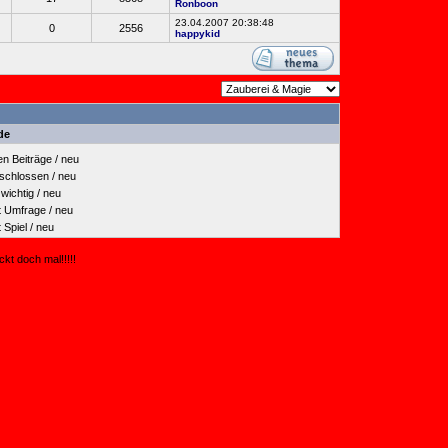
Ronboon
23.04.2007 20:38:48
0
2556
happykid
de
 Beiträge / neu
hlossen / neu
ichtig / neu
Umfrage / neu
piel / neu
kt doch mal!!!!!