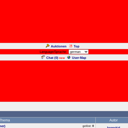
Auktionen
Top
Language/Sprache:
Chat (
0
)
User-Map
new
Thema
Autor
mer)
gelöst:
0
happykid