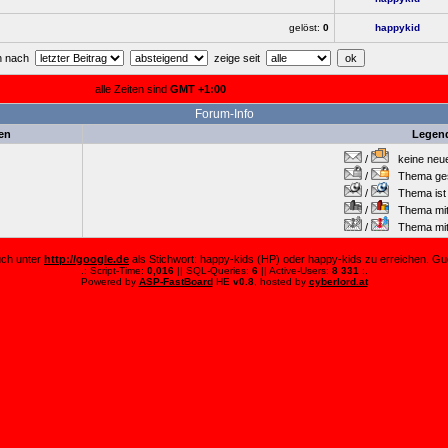
gelöst:
0
happykid
en nach
zeige seit
alle Zeiten sind
GMT +1:00
Forum-Info
en
Legen
/
keine neuen
/
Thema gesc
/
Thema ist w
/
Thema mit 
/
Thema mit S
auch unter
http://google.de
als Stichwort: happy-kids (HP) oder happy-kids zu erreichen. Guc
.: Script-Time:
0,016
|| SQL-Queries:
6
|| Active-Users:
8 331
:.
Powered by
ASP-FastBoard
HE
v0.8
, hosted by
cyberlord.at