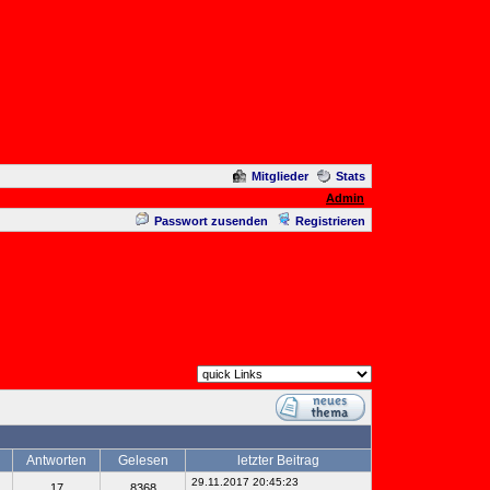
Mitglieder
Stats
Admin
Passwort zusenden
Registrieren
Antworten
Gelesen
letzter Beitrag
29.11.2017 20:45:23
17
8368