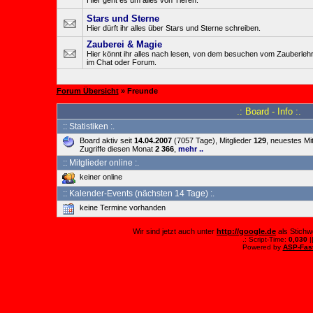
Hier geht es um alles von Tieren.
Stars und Sterne
Hier dürft ihr alles über Stars und Sterne schreiben.
Zauberei & Magie
Hier könnt ihr alles nach lesen, von dem besuchen vom Zauberlehrl
im Chat oder Forum.
Forum Übersicht
» Freunde
.: Board - Info :.
:: Statistiken :.
Board aktiv seit
14.04.2007
(7057 Tage), Mitglieder
129
, neuestes Mi
Zugriffe diesen Monat
2 366
,
mehr ..
:: Mitglieder online :.
keiner online
:: Kalender-Events (nächsten 14 Tage) :.
keine Termine vorhanden
Wir sind jetzt auch unter
http://google.de
als Stichw
.: Script-Time:
0,030
|
Powered by
ASP-Fas