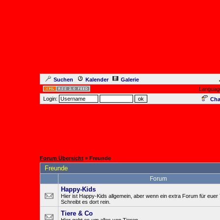
Suchen
Kalender
Galerie
Languag
Login:
Cha
Forum Übersicht
» Freunde
Freunde
Forum
Happy-Kids
Hier ist Happy-Kids allgemein, aber wenn ein extra Forum für euer
Schreibt es dort rein.
Tiere & Co