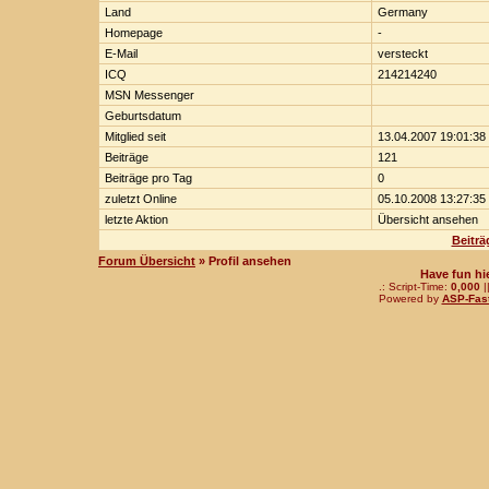
Land
Germany
Homepage
-
E-Mail
versteckt
ICQ
214214240
MSN Messenger
Geburtsdatum
Mitglied seit
13.04.2007 19:01:38
Beiträge
121
Beiträge pro Tag
0
zuletzt Online
05.10.2008 13:27:35
letzte Aktion
Übersicht ansehen
Beiträ
Forum Übersicht
» Profil ansehen
Have fun hi
.: Script-Time:
0,000
|
Powered by
ASP-Fas