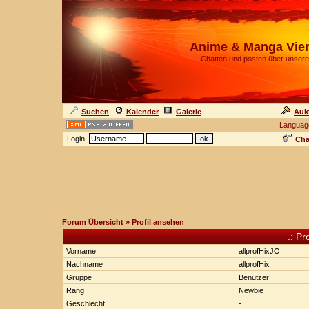
Anime & Manga Vie
Chatten und posten über unsere
Suchen
Kalender
Galerie
Auk
Languag
Login:
Cha
Forum Übersicht
» Profil ansehen
.: Pr
Vorname
allprofHixJO
Nachname
allprofHix
Gruppe
Benutzer
Rang
Newbie
Geschlecht
-