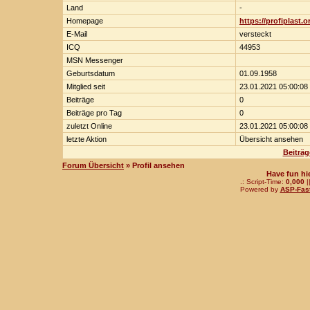
Land
-
Homepage
https://profiplast.o
E-Mail
versteckt
ICQ
44953
MSN Messenger
Geburtsdatum
01.09.1958
Mitglied seit
23.01.2021 05:00:08
Beiträge
0
Beiträge pro Tag
0
zuletzt Online
23.01.2021 05:00:08
letzte Aktion
Übersicht ansehen
Beiträg
Forum Übersicht
» Profil ansehen
Have fun hi
.: Script-Time:
0,000
|
Powered by
ASP-Fas