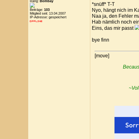
Rang:
Bombay
*snüff* T-T
Nyo, hängt nich im K
Beiträge:
103
Mitglied seit: 13.04.2007
Naa ja, den Fehler ma
IP-Adresse: gespeichert
Hab nämlich noch ein 
Eins, das mir passt
bye finn
[move]
Because
~Vol