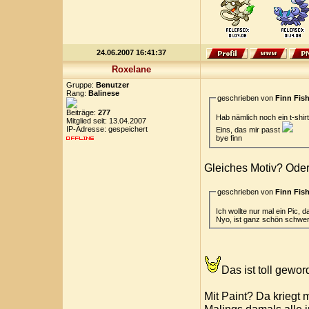
24.06.2007 16:41:37
Roxelane
Gruppe:
Benutzer
Rang:
Balinese
geschrieben von
Finn Fis
Beiträge:
277
Hab nämlich noch ein t-shirt
Mitglied seit: 13.04.2007
IP-Adresse: gespeichert
Eins, das mir passt
bye finn
Gleiches Motiv? Ode
geschrieben von
Finn Fis
Ich wollte nur mal ein Pic, 
Nyo, ist ganz schön schwer
Das ist toll gewor
Mit Paint? Da kriegt