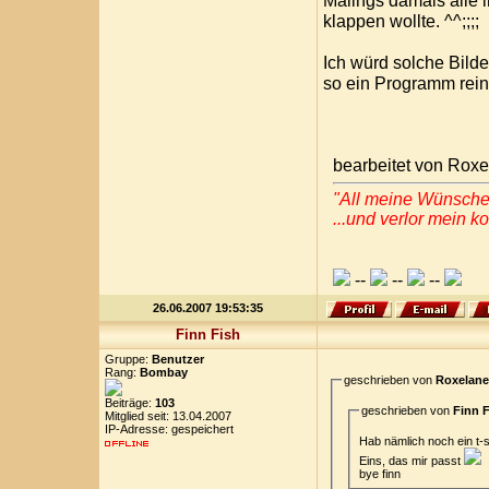
Malings damals alle i
klappen wollte. ^^;;;;
Ich würd solche Bilde
so ein Programm rein.
bearbeitet von Rox
"All meine Wünsche 
...und verlor mein k
--
--
--
26.06.2007 19:53:35
Finn Fish
Gruppe:
Benutzer
Rang:
Bombay
geschrieben von
Roxelan
Beiträge:
103
geschrieben von
Finn 
Mitglied seit: 13.04.2007
IP-Adresse: gespeichert
Hab nämlich noch ein t-s
Eins, das mir passt
bye finn