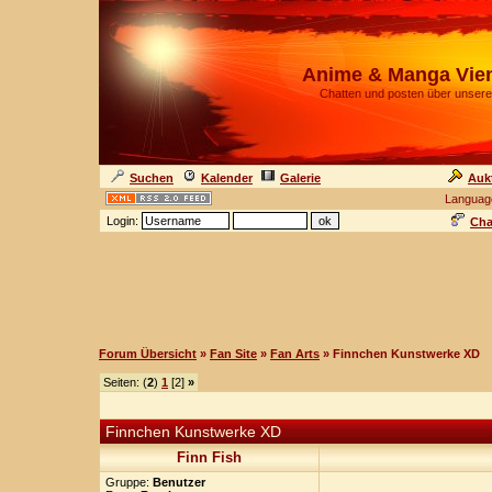
Anime & Manga Vie
Chatten und posten über unsere
Suchen
Kalender
Galerie
Auk
Languag
Login:
Cha
Forum Übersicht
»
Fan Site
»
Fan Arts
» Finnchen Kunstwerke XD
Seiten: (
2
)
1
[2]
»
Finnchen Kunstwerke XD
Finn Fish
Gruppe:
Benutzer