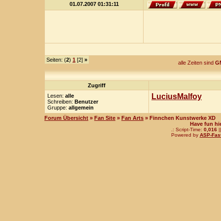
01.07.2007 01:31:11
Seiten: (
2
)
1
[2]
»
alle Zeiten sind
GM
Zugriff
LuciusMalfoy
Lesen:
alle
Schreiben:
Benutzer
Gruppe:
allgemein
Forum Übersicht
»
Fan Site
»
Fan Arts
» Finnchen Kunstwerke XD
Have fun hi
.: Script-Time:
0,016
|
Powered by
ASP-Fas