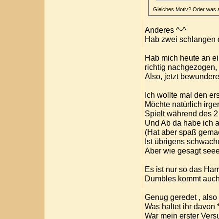
Gleiches Motiv? Oder was
Anderes ^-^
Hab zwei schlangen 
Hab mich heute an ein
richtig nachgezogen,
Also, jetzt bewunder
Ich wollte mal den ers
Möchte natürlich irg
Spielt während des 2
Und Ab da habe ich al
(Hat aber spaß gema
Ist übrigens schwach
Aber wie gesagt seee
Es ist nur so das Harr
Dumbles kommt auch v
Genug geredet , also h
Was haltet ihr davon 
War mein erster Vers