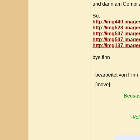
und dann am Compi z
So:
http://img440.imag
http://img528.imag
http://img507.imag
http://img507.imag
http://img137.image
bye finn
bearbeitet von Finn
[move]
Because
~Vol