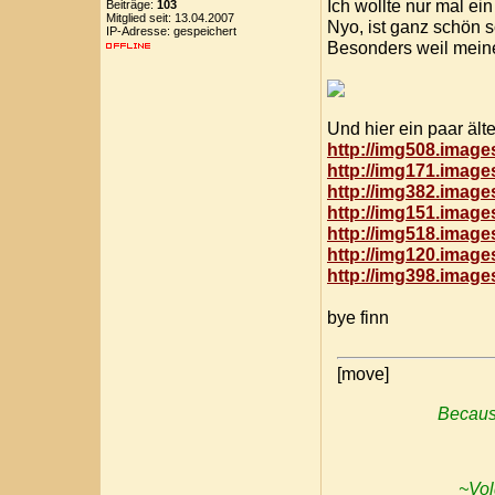
Ich wollte nur mal ei
Beiträge:
103
Mitglied seit: 13.04.2007
Nyo, ist ganz schön 
IP-Adresse: gespeichert
Besonders weil meine
Und hier ein paar älte
http://img508.imag
http://img171.imag
http://img382.imag
http://img151.imag
http://img518.image
http://img120.imag
http://img398.imag
bye finn
[move]
Because
~Vol