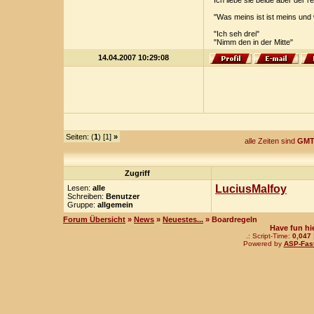
Ich liebe sie beide aber der
"Was meins ist ist meins und
"Ich seh drei"
"Nimm den in der Mitte"
14.04.2007 10:29:08
Seiten: (
1
) [1]
»
alle Zeiten sind
GMT
Zugriff
LuciusMalfoy
Lesen:
alle
Schreiben:
Benutzer
Gruppe:
allgemein
Forum Übersicht
»
News
»
Neuestes...
» Boardregeln
Have fun hi
.: Script-Time:
0,047
Powered by
ASP-Fas