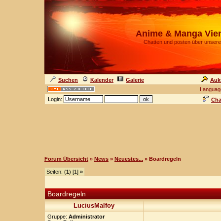
Anime & Manga Vie
Chatten und posten über unsere
Suchen
Kalender
Galerie
Auk
Languag
Login:
Cha
Forum Übersicht
»
News
»
Neuestes...
» Boardregeln
Seiten: (
1
) [1]
»
Boardregeln
LuciusMalfoy
Gruppe:
Administrator