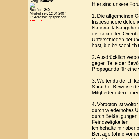
Rang:
Balinese
Hier sind unsere For
Beiträge:
240
Mitglied seit: 12.04.2007
1. Die allgemeinen G
IP-Adresse: gespeichert
Insbesondere dulde ic
Nationalitätsangehöri
der sexuellen Orient
Unterschieden beruh
hast, bleibe sachlich
2. Ausdrücklich verbo
gegen Teile der Bevö
Propaganda für eine 
3. Weiter dulde ich k
Sprache. Beweise d
Mitgliedern den ihne
4. Verboten ist weite
durch wiederholtes U
durch Belästigungen 
Feindseligkeiten.
Ich behalte mir aber
Beiträge (ohne vorhe