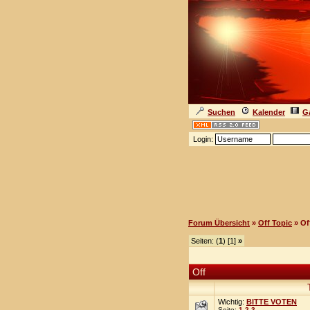
Suchen
Kalender
Ga
Login:
Forum Übersicht
»
Off Topic
» Of
Seiten: (
1
) [1]
»
Off
Wichtig:
BITTE VOTEN
Seite:
1
2
3