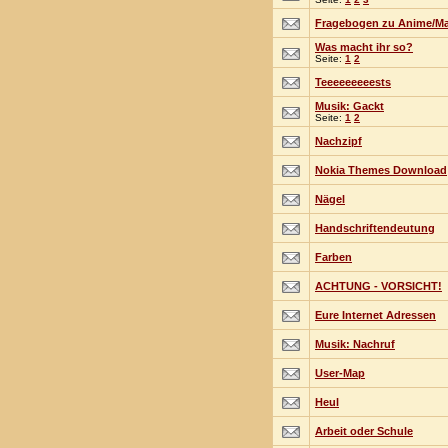
Fragebogen zu Anime/M
Was macht ihr so?
Seite:
1
2
Teeeeeeeeests
Musik: Gackt
Seite:
1
2
Nachzipf
Nokia Themes Download
Nägel
Handschriftendeutung
Farben
ACHTUNG - VORSICHT!
Eure Internet Adressen
Musik: Nachruf
User-Map
Heul
Arbeit oder Schule