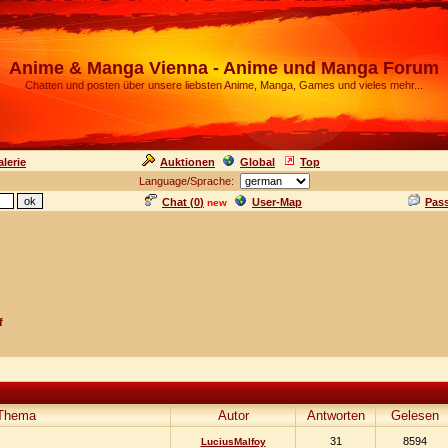
Anime & Manga Vienna - Anime und Manga Forum
Chatten und posten über unsere liebsten Anime, Manga, Games und vieles mehr...
lerie
Auktionen
Global
Top
Language/Sprache:
Chat (
0
)
User-Map
Pas
new
f
Thema
Autor
Antworten
Gelesen
31
8594
LuciusMalfoy