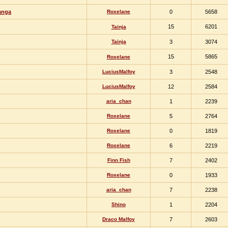
anga
Roxelane
0
5658
15
6201
Tainja
Tainja
3
3074
15
5865
Roxelane
LuciusMalfoy
3
2548
LuciusMalfoy
12
2584
aria_chan
1
2239
Roxelane
5
2764
Roxelane
0
1819
Roxelane
6
2219
Finn Fish
7
2402
Roxelane
0
1933
aria_chan
7
2238
Shino
1
2204
Draco Malfoy
7
2603