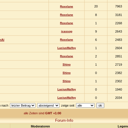
20
7963
Roxelane
Roxelane
8
3181
Roxelane
1
2268
icassop
9
2643
nAi
Roxelane
6
2483
LuciusMalfoy
1
2604
Roxelane
2
2851
Shino
1
2719
Shino
0
2382
Shino
1
2302
LuciusMalfoy
0
1940
LuciusMalfoy
0
2034
en nach
zeige seit
alle Zeiten sind
GMT +1:00
Forum-Info
Moderatoren
Legen