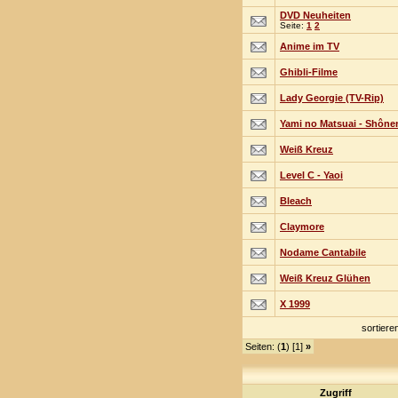
DVD Neuheiten
Seite:
1
2
Anime im TV
Ghibli-Filme
Lady Georgie (TV-Rip)
Yami no Matsuai - Shône
Weiß Kreuz
Level C - Yaoi
Bleach
Claymore
Nodame Cantabile
Weiß Kreuz Glühen
X 1999
sortier
Seiten: (
1
) [1]
»
Zugriff