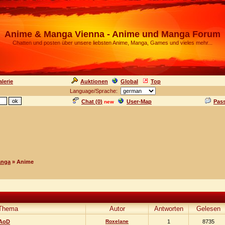
Anime & Manga Vienna - Anime und Manga Forum
Chatten und posten über unsere liebsten Anime, Manga, Games und vieles mehr...
lerie
Auktionen
Global
Top
Language/Sprache:
Chat (
0
)
User-Map
Pas
new
anga
» Anime
Thema
Autor
Antworten
Gelesen
 AoD
Roxelane
1
8735