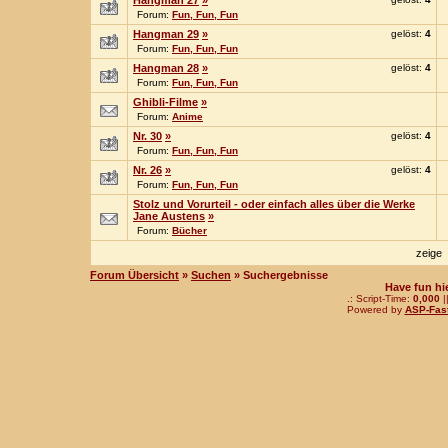
Hangman 27
»
Forum:
Fun, Fun, Fun
Hangman 29
»
gelöst:
4
Forum:
Fun, Fun, Fun
Hangman 28
»
gelöst:
4
Forum:
Fun, Fun, Fun
Ghibli-Filme
»
Forum:
Anime
Nr. 30
»
gelöst:
4
Forum:
Fun, Fun, Fun
Nr. 26
»
gelöst:
4
Forum:
Fun, Fun, Fun
Stolz und Vorurteil - oder einfach alles über die Werke
Jane Austens
»
Forum:
Bücher
zeige
Forum Übersicht
»
Suchen
» Suchergebnisse
Have fun hi
.: Script-Time:
0,000
|
Powered by
ASP-Fas