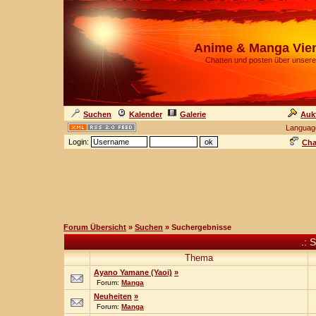
Anime & Manga Vie
Chatten und posten über unsere
Suchen
Kalender
Galerie
Auk
Languag
Login:
Cha
Forum Übersicht
»
Suchen
» Suchergebnisse
.: 
Thema
Ayano Yamane (Yaoi)
»
Forum:
Manga
Neuheiten
»
Forum:
Manga