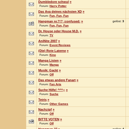
Dumbledore schwul
»
Forum:
Harry Potter
Das Ava deines nächsten XD
»
Forum:
Fun, Fun, Fun
Hangman nr.?!? :confused:
»
gelöst:
3
Forum:
Fun, Fun, Fun
Dr. House oder House M.D.
»
Forum:
TV
AniNite 2007
»
Forum:
Event Reviews
(Die) Rote Laterne
»
Forum:
Kino
Manga Listen
»
Forum:
Manga
Musik: Gackt
»
Forum:
Off
Das etwas andere Fanart
»
Forum:
Fan Arts
Suche Hilfe! ^^^;;
»
Forum:
Suche
Tetris
»
Forum:
Other Games
Nachzipf
»
Forum:
Off
BITTE VOTEN
»
Forum:
Off
gelöst:
4