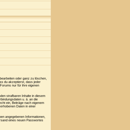
 bearbeiten oder ganz zu löschen,
ss du akzeptierst, dass jeder
Forums nur für ihre eigenen
den strafbaren Inhalte in diesem
rbindungsdaten u. ä. an die
cht ein, Beiträge nach eigenem
 erhobenen Daten in einer
oben angegebenen Informationen,
Versand eines neuen Passwortes