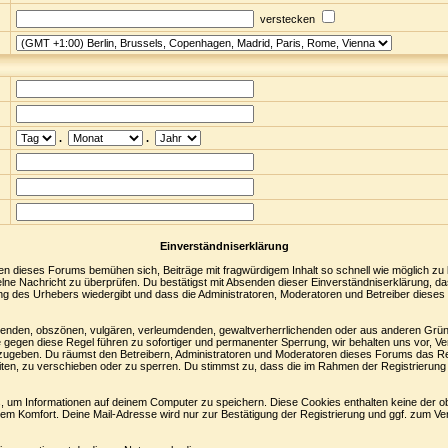
verstecken
.
.
Einverständniserklärung
en dieses Forums bemühen sich, Beiträge mit fragwürdigem Inhalt so schnell wie möglich zu
nzelne Nachricht zu überprüfen. Du bestätigst mit Absenden dieser Einverständniserklärung, da
ng des Urhebers wiedergibt und dass die Administratoren, Moderatoren und Betreiber dieses 
digenden, obszönen, vulgären, verleumdenden, gewaltverherrlichenden oder aus anderen Grün
 gegen diese Regel führen zu sofortiger und permanenter Sperrung, wir behalten uns vor, Ve
zugeben. Du räumst den Betreibern, Administratoren und Moderatoren dieses Forums das Re
ten, zu verschieben oder zu sperren. Du stimmst zu, dass die im Rahmen der Registrierung
 um Informationen auf deinem Computer zu speichern. Diese Cookies enthalten keine der 
nem Komfort. Deine Mail-Adresse wird nur zur Bestätigung der Registrierung und ggf. zum 