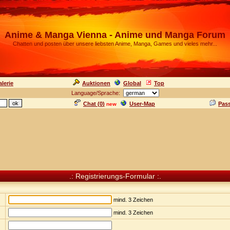
Anime & Manga Vienna - Anime und Manga Forum
Chatten und posten über unsere liebsten Anime, Manga, Games und vieles mehr...
lerie
Auktionen
Global
Top
Language/Sprache:
Chat (
0
)
User-Map
Pas
new
.: Registrierungs-Formular :.
mind. 3 Zeichen
mind. 3 Zeichen